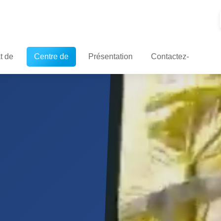
at de
Centre de
Présentation
Contactez-
t
presse
du produit
nous