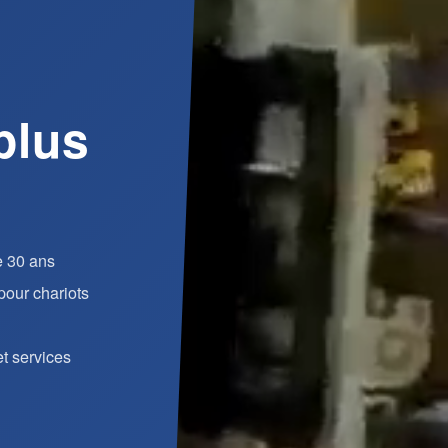
plus
e 30 ans
our chariots
t services