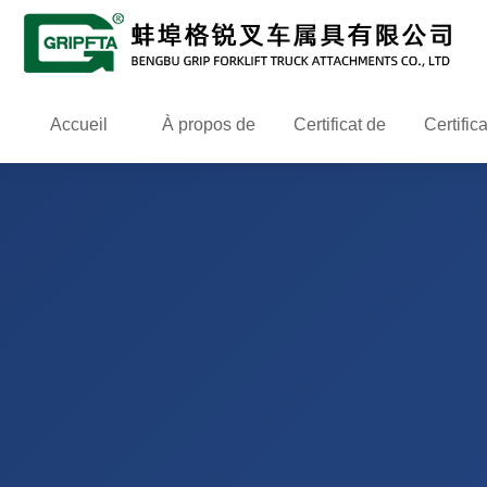
Accueil
À propos de
Certificat de
Certific
nous
qualification
breve